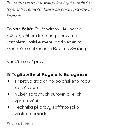
Poznejte pravou italskou kuchyni a odhalte 
tajemství receptů, které se často připravují 
špatně!
Co vás čeká:
 Čtyřhodinový kulinářský 
zážitek, během kterého připravíme 
kompletní italské menu pod vedením 
zkušeného šéfkuchaře Radima Svačiny. 
Naučíte se připravit:
🍝 
Tagliatelle al Ragù alla Bolognese
Příprava tradičního boloňského ragù 
od základu
Výběr správných surovin a jejich 
zpracování
Technika přípravy soffritto jako 
základu omáčky
Zobrazit více