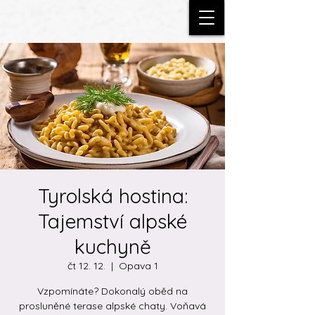
Tyrolská hostina:
Tajemství alpské
kuchyně
čt 12. 12.
  |  
Opava 1
Vzpomínáte? Dokonalý oběd na
prosluněné terase alpské chaty. Voňavá