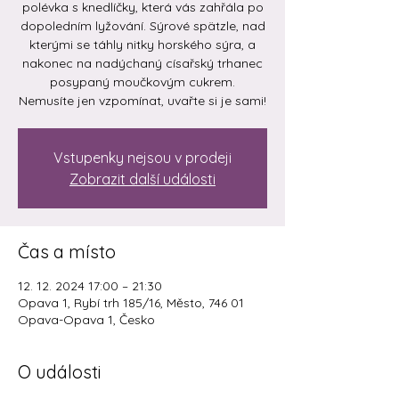
polévka s knedlíčky, která vás zahřála po
dopoledním lyžování. Sýrové spätzle, nad
kterými se táhly nitky horského sýra, a
nakonec na nadýchaný císařský trhanec
posypaný moučkovým cukrem.
Nemusíte jen vzpomínat, uvařte si je sami!
Vstupenky nejsou v prodeji
Zobrazit další události
Čas a místo
12. 12. 2024 17:00 – 21:30
Opava 1, Rybí trh 185/16, Město, 746 01
Opava-Opava 1, Česko
O události